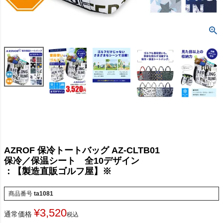
AZROF 保冷トートバッグ AZ-CLTB01
保冷／保温シート 全10デザイン
：【製造直販ゴルフ屋】※
商品番号
ta1081
¥
3,520
通常価格
税込