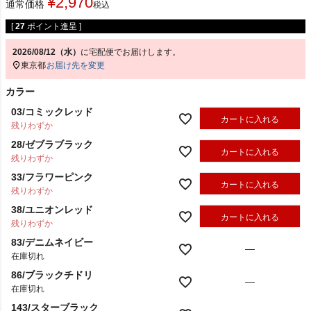
¥
2,970
通常価格
税込
[
27
ポイント進呈 ]
2026/08/12（水）
に
宅配便
でお届けします。
東京都
お届け先を変更
カラー
03/コミックレッド
カートに入れる
残りわずか
28/ゼブラブラック
カートに入れる
残りわずか
33/フラワーピンク
カートに入れる
残りわずか
38/ユニオンレッド
カートに入れる
残りわずか
83/デニムネイビー
—
在庫切れ
86/ブラックチドリ
—
在庫切れ