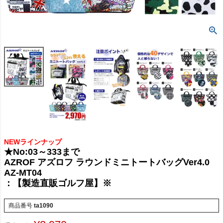
NEWラインナップ
★No:03～333まで
AZROF アズロフ ラウンドミニトートバッグVer4.0
AZ-MT04
：【製造直販ゴルフ屋】※
商品番号
ta1090