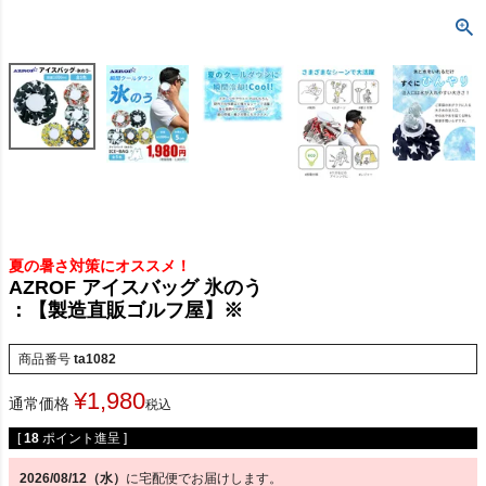
夏の暑さ対策にオススメ！
AZROF アイスバッグ 氷のう
：【製造直販ゴルフ屋】※
商品番号
ta1082
¥
1,980
通常価格
税込
[
18
ポイント進呈 ]
2026/08/12（水）
に
宅配便
でお届けします。