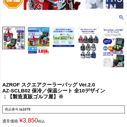
AZROF スクエアクーラーバッグ Ver.2.0
AZ-SCLB02 保冷／保温シート 全10デザイン
：【製造直販ゴルフ屋】※
商品番号
ta1079
¥
3,850
通常価格
税込