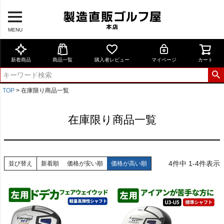
MENU
新着商品
商品一覧
購入者レビュー
マイページ
カート
TOP
在庫限り商品一覧
在庫限り商品一覧
4
件中
1
-
4
件表示
並び替え
新着順
価格が安い順
価格が高い順