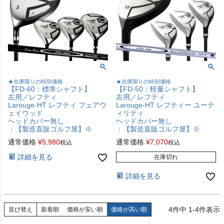
★在庫限りの特別価格
★在庫限りの特別価格
【FD-60：標準シャフト】
【FD-50：軽量シャフト】
左用／レフティ
左用／レフティ
Larouge-HT レフティ フェアウ
Larouge-HT レフティー ユーテ
ェイウッド
ィリティ
ヘッドカバー無し
ヘッドカバー無し
：【製造直販ゴルフ屋】※
：【製造直販ゴルフ屋】※
通常価格
¥
5,980
通常価格
¥
7,070
税込
税込
詳細を見る
在庫切れ
詳細を見る
4
件中
1
-
4
件表示
並び替え
新着順
価格が安い順
価格が高い順