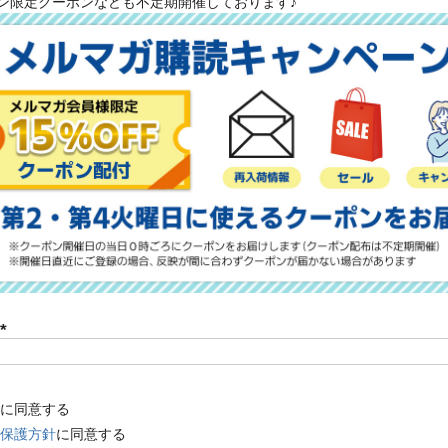
ン限定クーポンなども不定期開催しております♪
須
)
(
必
須
に同意する
)
保護方針
に同意する