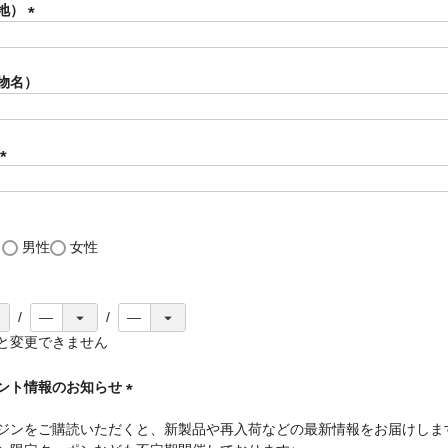
須
地）
)
(
必
須
物名）
)
(
必
須
)
し
男性
女性
と変更できません
ント情報のお知らせ
(
ジンをご購読いただくと、新製品や再入荷などの最新情報をお届けしま
必