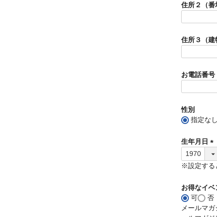
住所２（番
住所３（建
お電話番号
性別
指定な
生年月日
(
必
※設定する
須
)
お得なイベ
可
否
メールマガ