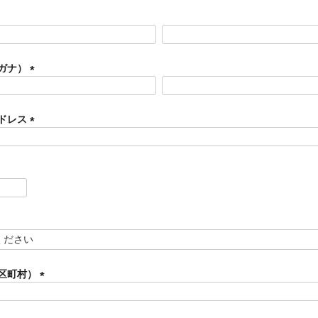
ガナ）
(
必
須
ドレス
)
(
必
須
)
区町村）
(
必