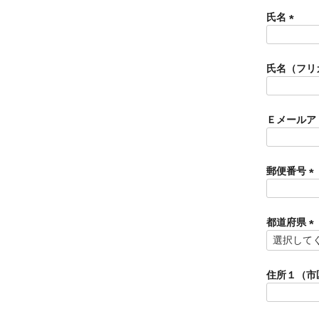
氏名
(
必
須
氏名（フリ
)
Ｅメールア
郵便番号
(
必
須
都道府県
)
(
必
須
住所１（市
)