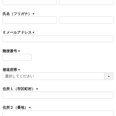
(
必
須
氏名（フリガナ）
)
(
必
須
Ｅメールアドレス
)
(
必
須
郵便番号
)
(
必
須
都道府県
)
(
必
須
住所１（市区町村）
)
(
必
須
住所２（番地）
)
(