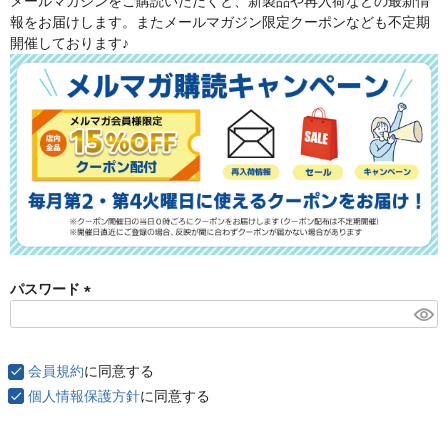
メールマガジンをご購読いただくと、新製品や再入荷などの最新情
須
報をお届けします。またメールマガジン限定クーポンなども不定期
)
開催しております♪
パスワード
(
必
須
会員規約
に同意する
)
個人情報保護方針
に同意する