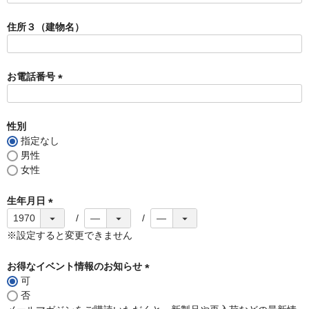
必
須
住所３（建物名）
)
お電話番号
(
必
須
性別
)
指定なし
男性
女性
生年月日
(
必
※設定すると変更できません
須
)
お得なイベント情報のお知らせ
可
(
否
必